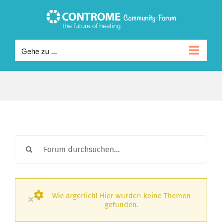
Zum
Inhalt
springen
Gehe zu ...
Wie ärgerlich! Hier wurden keine Themen
×
gefunden.