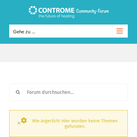
Zum
Inhalt
springen
Gehe zu ...
Wie ärgerlich! Hier wurden keine Themen
×
gefunden.