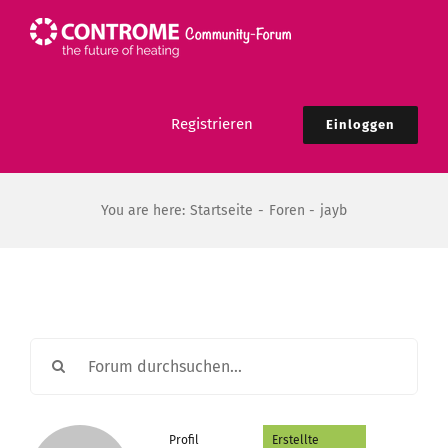
Zum
Inhalt
springen
Registrieren
Einloggen
You are here:
Startseite
Foren
jayb
Profil
Erstellte