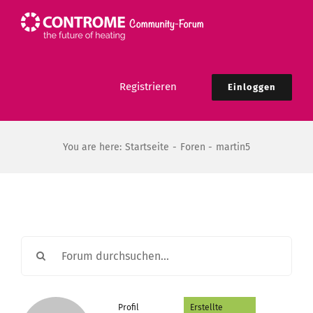
Zum
Inhalt
springen
Registrieren
Einloggen
You are here:
Startseite
Foren
martin5
Profil
Erstellte