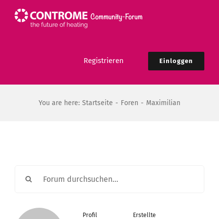
Zum
Inhalt
springen
Registrieren
Einloggen
You are here:
Startseite
Foren
Maximilian
Profil
Erstellte