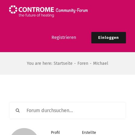
Zum
Inhalt
springen
Registrieren
Einloggen
You are here:
Startseite
Foren
MIchael
Profil
Erstellte