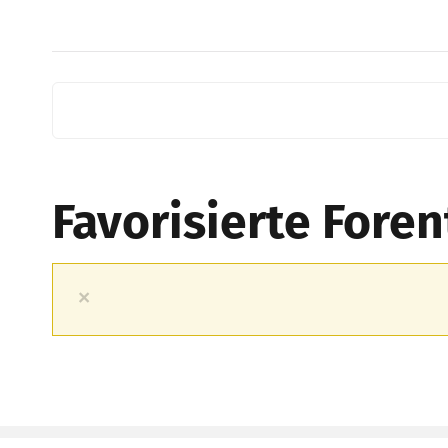
Favorisierte For
×