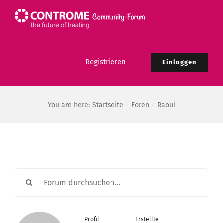
Zum
Inhalt
springen
Registrieren
Einloggen
You are here:
Startseite
Foren
Raoul
Profil
Erstellte