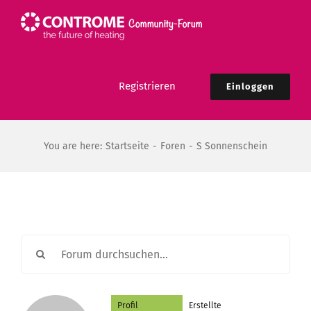
Zum
Inhalt
springen
Registrieren
Einloggen
You are here:
Startseite
Foren
S Sonnenschein
Profil
Erstellte