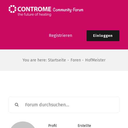
Zum
Inhalt
springen
Registrieren
Einloggen
You are here:
Startseite
Foren
HofMeister
Profil
Erstellte