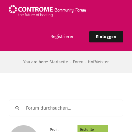
Zum
Inhalt
springen
Registrieren
Einloggen
You are here:
Startseite
Foren
HofMeister
Profil
Erstellte